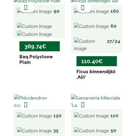
90
160
60
27/24
369.74
€
Baq Polystone
110.40
€
Plain
Ficus binnendijkii
‚Alii‘
150
110
35
50