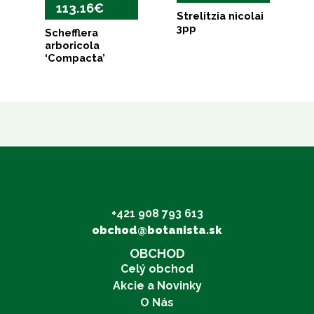
113.16
€
Strelitzia nicolai
3pp
Schefflera
arboricola
‘Compacta’
+421 908 793 613
obchod@botanista.sk
OBCHOD
Celý obchod
Akcie a Novinky
O Nás