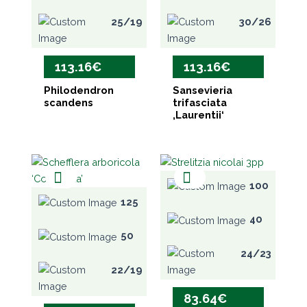
25/19
30/26
113.16
€
113.16
€
Philodendron
Sansevieria
scandens
trifasciata
‚Laurentii‘
100
125
40
50
24/23
22/19
83.64
€