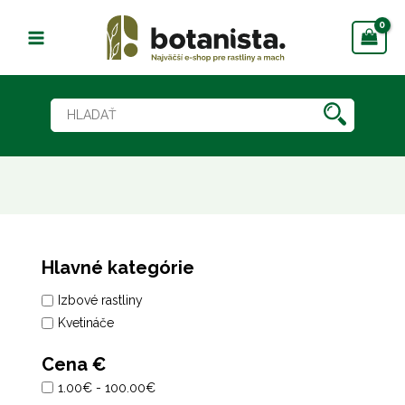
Preskočiť
na
obsah
Hlavné kategórie
Izbové rastliny
Kvetináče
Cena €
1.00€ - 100.00€