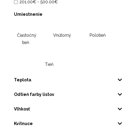
201.00€ - 500.00€
Umiestnenie
Čiastočný
Vnútorný
Polotieň
tieň
Tieň
Teplota
Odtieň farby listov
Vlhkosť
Kvitnuce