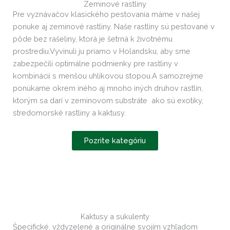
Zeminové rastliny
Pre vyznávačov klasického pestovania máme v našej
ponuke aj zeminové rastliny. Naše rastliny sú pestované v
pôde bez rašeliny, ktorá je šetrná k životnému
prostrediu.Vyvinuli ju priamo v Holandsku, aby sme
zabezpečili optimálne podmienky pre rastliny v
kombinácii s menšou uhlíkovou stopou.A samozrejme
ponúkame okrem iného aj mnoho iných druhov rastlín,
ktorým sa darí v zeminovom substráte ako sú exotiky,
stredomorské rastliny a kaktusy.
Pozrite kategóriu
Kaktusy a sukulenty
Špecifické, vždyzelené a originálne svojím vzhľadom