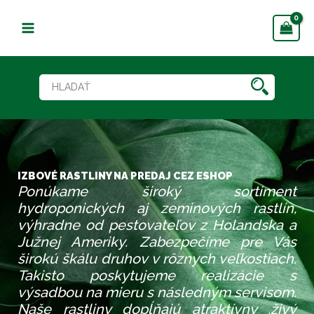
Preskočiť
na
obsah
IZBOVÉ RASTLINY NA PREDAJ CEZ ESHOP
Ponúkame široký sortiment
hydroponických aj zeminových rastlín,
výhradne od pestovateľov z Holandska a
Južnej Ameriky. Zabezpečíme pre Vás
širokú škálu druhov v rôznych veľkostiach.
Takisto poskytujeme realizácie s
výsadbou na mieru s následným servisom.
Naše rastliny dopĺňajú atraktívny ,živý