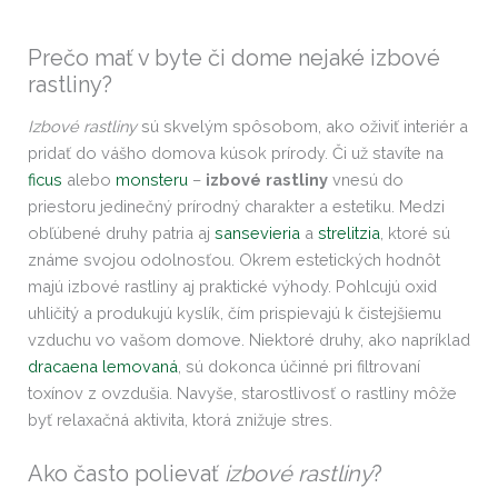
Prečo mať v byte či dome nejaké izbové
rastliny?
Izbové rastliny
sú skvelým spôsobom, ako oživiť interiér a
pridať do vášho domova kúsok prírody. Či už stavíte na
ficus
alebo
monsteru
–
izbové rastliny
vnesú do
priestoru jedinečný prírodný charakter a estetiku. Medzi
obľúbené druhy patria aj
sansevieria
a
strelitzia
, ktoré sú
známe svojou odolnosťou. Okrem estetických hodnôt
majú izbové rastliny aj praktické výhody. Pohlcujú oxid
uhličitý a produkujú kyslík, čím prispievajú k čistejšiemu
vzduchu vo vašom domove. Niektoré druhy, ako napríklad
dracaena lemovaná
, sú dokonca účinné pri filtrovaní
toxínov z ovzdušia. Navyše, starostlivosť o rastliny môže
byť relaxačná aktivita, ktorá znižuje stres.
Ako často polievať
izbové rastliny
?