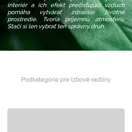
interiér a ich efekt prečisťujúci vzduch
pomáha vytvárať zdravšie životné
prostredie. Tvoria príjemnú atmosféru.
Stačí si len vybrať ten správny druh.
Podkategórie pre Izbové rastliny