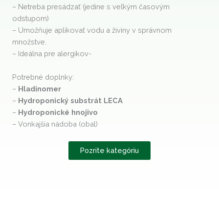
– Netreba presádzať (jedine s veľkým časovým
odstupom)
– Umožňuje aplikovať vodu a živiny v správnom
množstve.
– Ideálna pre alergikov-
Potrebné doplnky:
–
Hladinomer
–
Hydroponický substrát LECA
–
Hydroponické hnojivo
– Vonkajšia nádoba (obal)
Pozrite kategóriu