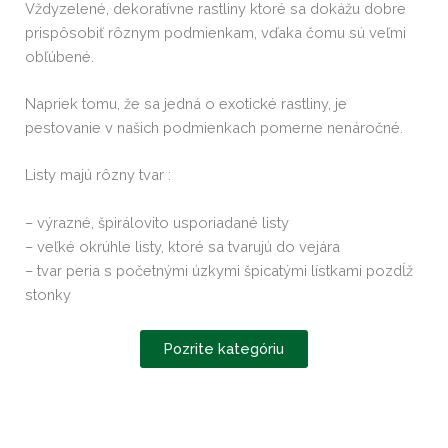
Vždyzelené, dekoratívne rastliny ktoré sa dokážu dobre
prispôsobiť rôznym podmienkam, vďaka čomu sú veľmi
obľúbené.
Napriek tomu, že sa jedná o exotické rastliny, je
pestovanie v našich podmienkach pomerne nenáročné.
Listy majú rôzny tvar :
– výrazné, špirálovito usporiadané listy
– veľké okrúhle listy, ktoré sa tvarujú do vejára
– tvar peria s početnými úzkymi špicatými lístkami pozdĺž
stonky
Pozrite kategóriu