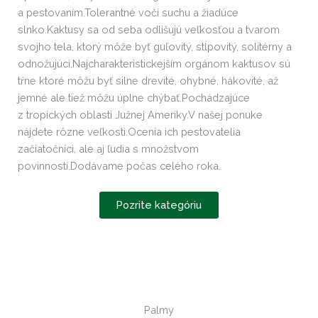
a pestovaním.Tolerantné voči suchu a žiadúce
slnko.Kaktusy sa od seba odlišujú veľkosťou a tvarom
svojho tela, ktorý môže byť guľovitý, stĺpovitý, solitérny a
odnožujúci.Najcharakteristickejším orgánom kaktusov sú
tŕne ktoré môžu byť silne drevité, ohybné, hákovité, až
jemné ale tiež môžu úplne chýbať.Pochádzajúce
z tropických oblastí Južnej Ameriky.V našej ponuke
nájdete rôzne veľkosti.Ocenia ich pestovatelia
začiatočníci, ale aj ľudia s množstvom
povinností.Dodávame počas celého roka.
Pozrite kategóriu
Palmy