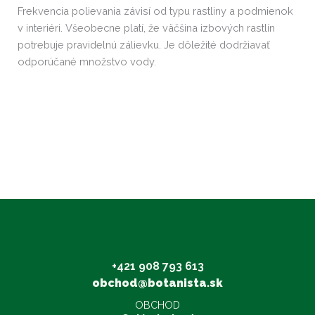
Frekvencia polievania závisí od typu rastliny a podmienok
v interiéri. Všeobecne platí, že väčšina izbových rastlín
potrebuje pravidelnú zálievku. Je dôležité dodržiavať
odporúčané množstvo vody.
+421 908 793 613
obchod@botanista.sk
OBCHOD