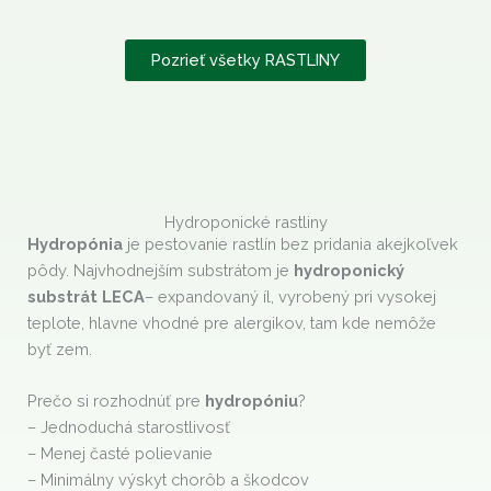
Pozrieť všetky RASTLINY
Hydroponické rastliny
Hydropónia
je pestovanie rastlín bez pridania akejkoľvek
pôdy. Najvhodnejším substrátom je
hydroponický
substrát LECA
– expandovaný íl, vyrobený pri vysokej
teplote, hlavne vhodné pre alergikov, tam kde nemôže
byť zem.
Prečo si rozhodnúť pre
hydropóniu
?
– Jednoduchá starostlivosť
– Menej časté polievanie
– Minimálny výskyt chorôb a škodcov