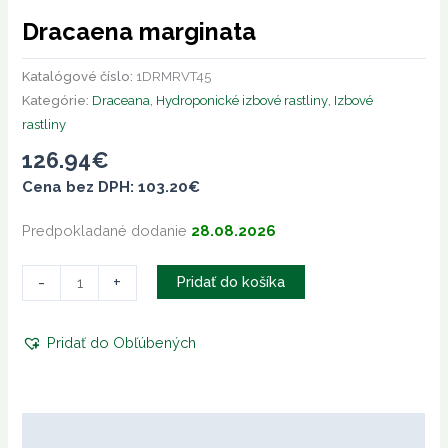
Dracaena marginata
Katalógové číslo:
1DRMRVT45
Kategórie:
Draceana
,
Hydroponické izbové rastliny
,
Izbové
rastliny
126.94
€
Cena bez DPH:
103.20
€
Predpokladané dodanie
28.08.2026
-
+
Pridať do košíka
Pridať do Obľúbených
Popis