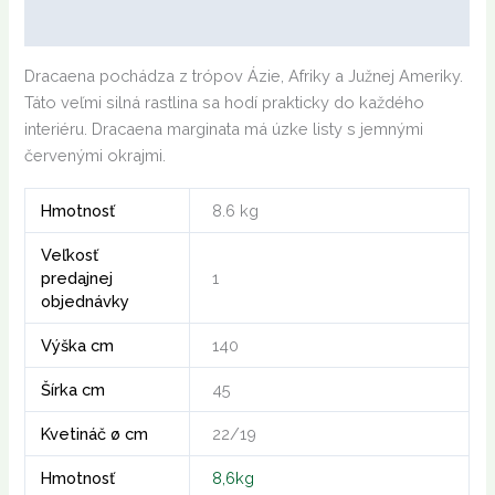
Ďalšie informácie
Dracaena pochádza z trópov Ázie, Afriky a Južnej Ameriky.
Táto veľmi silná rastlina sa hodí prakticky do každého
interiéru. Dracaena marginata má úzke listy s jemnými
červenými okrajmi.
Hmotnosť
8.6 kg
Veľkosť
predajnej
1
objednávky
Výška cm
140
Šírka cm
45
Kvetináč ø cm
22/19
Hmotnosť
8,6kg