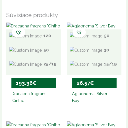
Súvisiace produkty
120
50
50
30
25/19
15/19
193.36
€
26.57
€
Dracaena fragrans
Aglaonema ‚Silver
‚Cintho
Bay‘