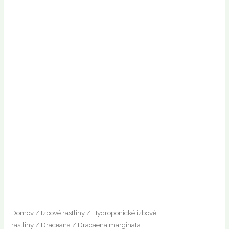
Domov
/
Izbové rastliny
/
Hydroponické izbové
rastliny
/
Draceana
/ Dracaena marginata