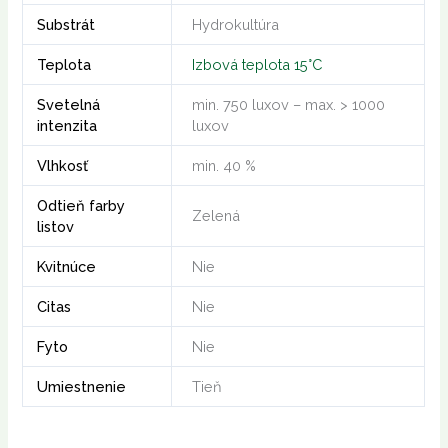
Substrát
Hydrokultúra
Teplota
Izbová teplota 15°C
Svetelná
min. 750 luxov – max. > 1000
intenzita
luxov
Vlhkosť
min. 40 %
Odtieň farby
Zelená
listov
Kvitnúce
Nie
Citas
Nie
Fyto
Nie
Umiestnenie
Tieň