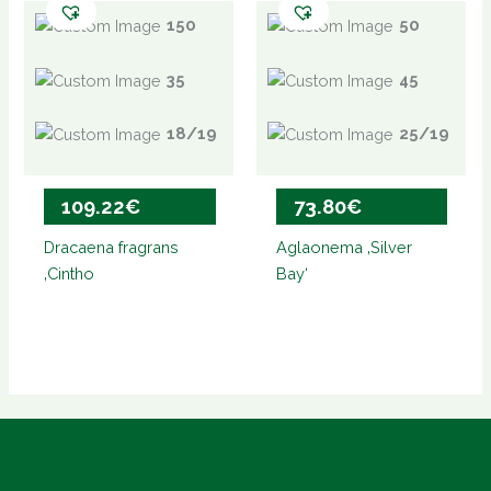
150
50
35
45
18/19
25/19
109.22
€
73.80
€
Dracaena fragrans
Aglaonema ‚Silver
‚Cintho
Bay‘