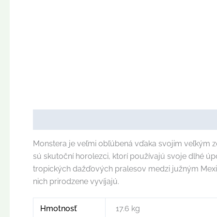
Popis
Ďalšie informácie
Monstera je veľmi obľúbená vďaka svojim veľkým z
sú skutoční horolezci, ktorí používajú svoje dlhé ú
tropických dažďových pralesov medzi južným Mexiko
nich prirodzene vyvíjajú.
Hmotnosť
17.6 kg