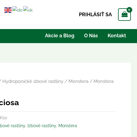
PRIHLÁSIŤ SA
Akcie a Blog
O Nás
Kontakt
/
Hydroponické izbové rastliny
/
Monstera
/ Monstera
ciosa
K10
bové rastliny
,
Izbové rastliny
,
Monstera