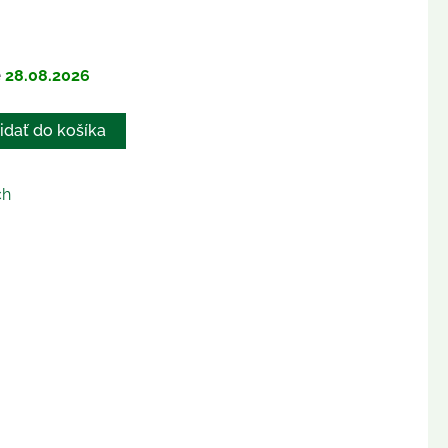
e
28.08.2026
idať do košíka
ch