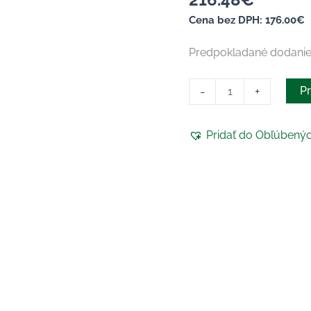
Cena bez DPH:
176.00
€
Predpokladané dodani
-
+
Pr
Pridať do Obľúbený