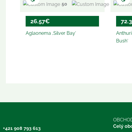
50
30
26.57
€
72.
Aglaonema ‚Silver Bay‘
Anthur
Bush‘
OBCHO
Celý ob
+421 908 793 613