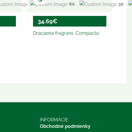
35
80
18/19
30
34.69
€
Dracaena fragrans ‚Compacta‘
INFORMÁCIE
Obchodné podmienky