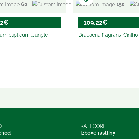
60
15/19
50
150
18/19
32
€
109.22
€
ium elipticum ‚Jungle
Dracaena fragrans ‚Cintho
D
KATEGÓRIE
chod
Izbové rastliny