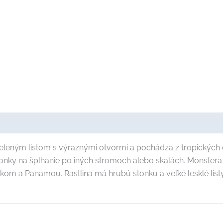
eleným listom s výraznými otvormi a pochádza z tropických 
ponky na šplhanie po iných stromoch alebo skalách. Monstera 
m a Panamou. Rastlina má hrubú stonku a veľké lesklé listy.