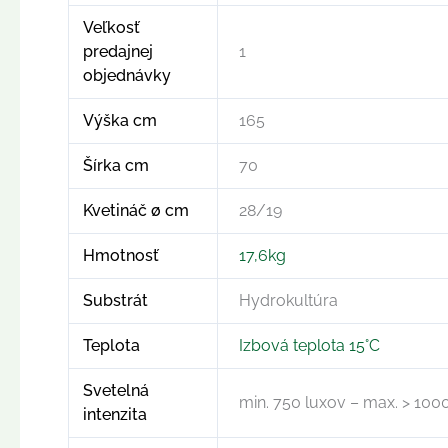
Veľkosť
predajnej
1
objednávky
Výška cm
165
Šírka cm
70
Kvetináč ø cm
28/19
Hmotnosť
17,6kg
Substrát
Hydrokultúra
Teplota
Izbová teplota 15°C
Svetelná
min. 750 luxov – max. > 100
intenzita