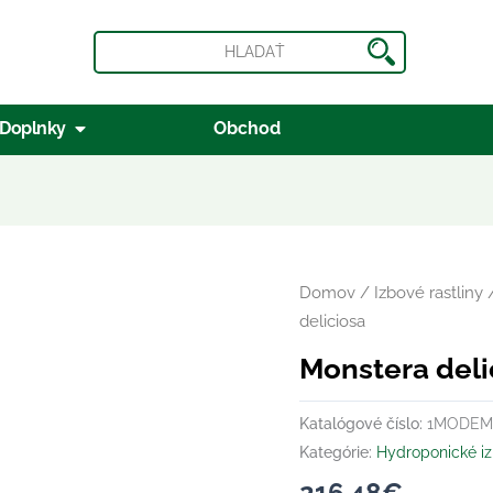
ný mach
n Kvetináče
Open Doplnky
Doplnky
Obchod
množstvo
Domov
/
Izbové rastliny
Monstera
deliciosa
deliciosa
Monstera deli
Katalógové číslo:
1MODEM
Kategórie:
Hydroponické iz
216.48
€