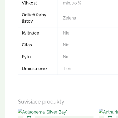
Vlhkosť
min. 70 %
Odtieň farby
Zelená
listov
Kvitnúce
Nie
Citas
Nie
Fyto
Nie
Umiestnenie
Tieň
Súvisiace produkty