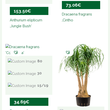
73.06
€
153.50
€
Dracaena fragrans
Anthurium elipticum
‚Cintho
‚Jungle Bush‘
80
30
15/19
34.69
€