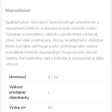
Starostlivosť
Spathiphyllum ‚Sensation‘ uprednostňuje umiestnenie s
nepriamym svetlom a neznáša priame slnečné svetlo.
Vyžaduje si pravidelnú zálievku a pôdu treba udržiavať
vlhkú, nie však podmáčanú. Počas vegetačného obdobia,
ktoré zvyčajne zahŕňa jar a leto, potrebuje táto rastlina
pravidelné kŕmenie štandardným hnojivom pre izbové
rastliny. Pre optimálny rast a kvitnutie je prospešná aj stála
vlhkosť.
Hmotnosť
6.7 kg
Veľkosť
predajnej
1
objednávky
Výška cm
80