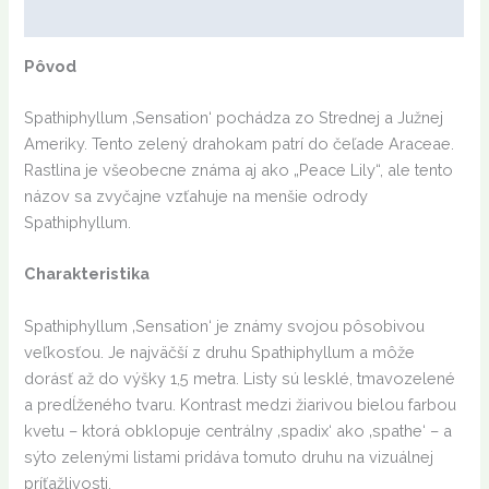
Ďalšie informácie
Pôvod
Spathiphyllum ‚Sensation‘ pochádza zo Strednej a Južnej
Ameriky. Tento zelený drahokam patrí do čeľade Araceae.
Rastlina je všeobecne známa aj ako „Peace Lily“, ale tento
názov sa zvyčajne vzťahuje na menšie odrody
Spathiphyllum.
Charakteristika
Spathiphyllum ‚Sensation‘ je známy svojou pôsobivou
veľkosťou. Je najväčší z druhu Spathiphyllum a môže
dorásť až do výšky 1,5 metra. Listy sú lesklé, tmavozelené
a predĺženého tvaru. Kontrast medzi žiarivou bielou farbou
kvetu – ktorá obklopuje centrálny ‚spadix‘ ako ‚spathe‘ – a
sýto zelenými listami pridáva tomuto druhu na vizuálnej
príťažlivosti.