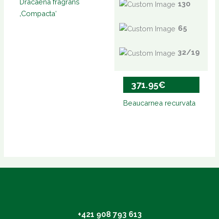
Dracaena fragrans
130
‚Compacta‘
65
32/19
371.95
€
Beaucarnea recurvata
+421 908 793 613