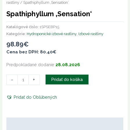
rastliny
/ Spathiphyllum ‚Sensation‘
Spathiphyllum ‚Sensation‘
Katalógové číslo:
1SPSEBP15
Kategórie:
Hydroponické izbové rastliny
,
Izbové rastliny
98.89
€
Cena bez DPH:
80.40
€
Predpokladané dodanie
28.08.2026
-
+
Pridať do košíka
Pridať do Obľúbených
Popis