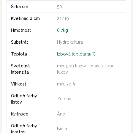
Šírka cm
50
Kvetináč ø cm
22/19
Hmotnosť
6,7kg
Substrát
Hydrokultúra
Teplota
Izbová teplota 15°C
Svetelná
min. 500 luxov – max. > 1000
intenzita
luxov
Vlhkosť
min. 70 %
Odtieň farby
Zelená
listov
Kvitnúce
Áno
Odtieň farby
Biela
kvetov