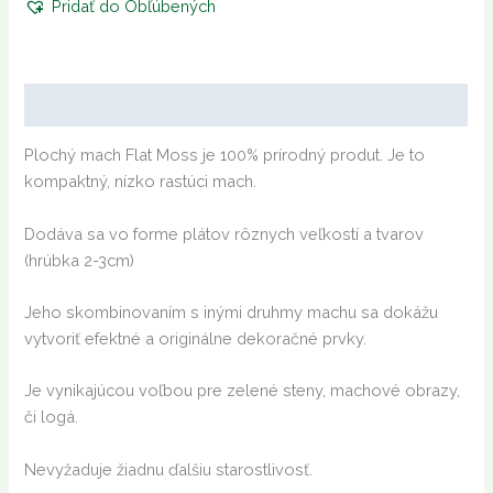
Pridať do Obľúbených
Popis
Plochý mach Flat Moss je 100% prírodný produt. Je to
kompaktný, nízko rastúci mach.
Dodáva sa vo forme plátov rôznych veľkostí a tvarov
(hrúbka 2-3cm)
Jeho skombinovaním s inými druhmy machu sa dokážu
vytvoriť efektné a originálne dekoračné prvky.
Je vynikajúcou voľbou pre zelené steny, machové obrazy,
či logá.
Nevyžaduje žiadnu ďalšiu starostlivosť.