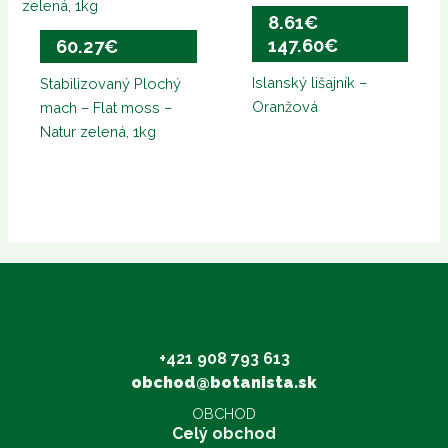
8.61€
8.61
€
–
through
147.60
€
60.27
€
147.60€
Islanský lišajník –
Stabilizovaný Plochý
Oranžová
mach – Flat moss –
Natur zelená, 1kg
+421 908 793 613
obchod@botanista.sk
OBCHOD
Celý obchod