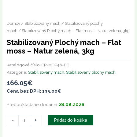
3kg
Domov
/
Stabilizovaný mach
/
Stabilizovaný plochý
mach
/ Stabilizovaný Plochý mach – Flat moss – Natur zelená, 3kg
Stabilizovaný Plochý mach – Flat
moss – Natur zelená, 3kg
Katalógové číslo:
CP-MOP46-BB
Kategórie:
Stabilizovaný mach
,
Stabilizovaný plochý mach
166.05
€
Cena bez DPH:
135.00
€
Predpokladané dodanie
28.08.2026
-
+
Pridať do košíka