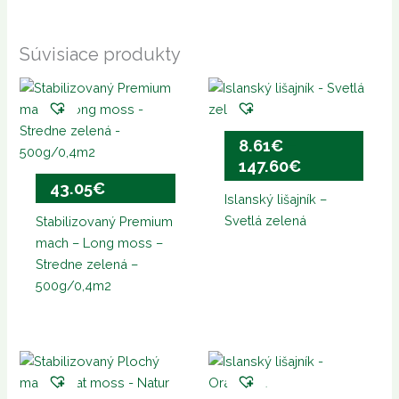
Súvisiace produkty
Price
range:
8.61€
8.61
€
–
through
147.60
€
147.60€
43.05
€
Islanský lišajník –
Svetlá zelená
Stabilizovaný Premium
mach – Long moss –
Stredne zelená –
500g/0,4m2
Price
range: