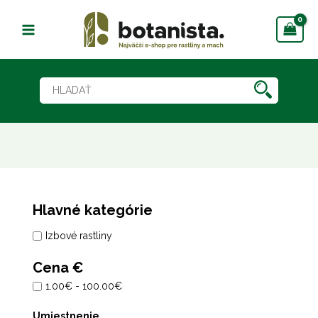
Preskočiť
na
obsah
Hlavné kategórie
Izbové rastliny
Cena €
1.00€ - 100.00€
Umiestnenie