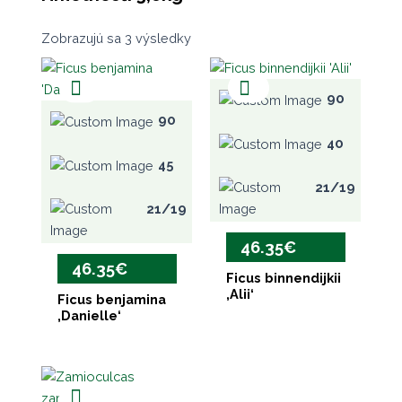
Zobrazujú sa 3 výsledky
90
90
40
45
21/19
21/19
46.35
€
46.35
€
Ficus binnendijkii
‚Alii‘
Ficus benjamina
‚Danielle‘