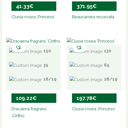
41.33
€
371.95
€
Clusia rosea ‚Princess‘
Beaucarnea recurvata
150
130
35
65
18/19
28/19
109.22
€
197.78
€
Dracaena fragrans
Clusia rosea ‚Princess‘
‚Cintho