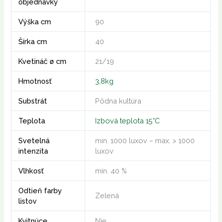
objednávky
Výška cm
90
Šírka cm
40
Kvetináč ø cm
21/19
Hmotnosť
3,8kg
Substrát
Pôdna kultúra
Teplota
Izbová teplota 15°C
Svetelná
min. 1000 luxov – max. > 1000
intenzita
luxov
Vlhkosť
min. 40 %
Odtieň farby
Zelená
listov
Kvitnúce
Nie