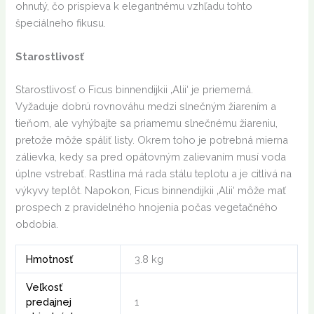
ohnutý, čo prispieva k elegantnému vzhľadu tohto
špeciálneho fikusu.
Starostlivosť
Starostlivosť o Ficus binnendijkii ‚Alii‘ je priemerná.
Vyžaduje dobrú rovnováhu medzi slnečným žiarením a
tieňom, ale vyhýbajte sa priamemu slnečnému žiareniu,
pretože môže spáliť listy. Okrem toho je potrebná mierna
zálievka, kedy sa pred opätovným zalievaním musí voda
úplne vstrebať. Rastlina má rada stálu teplotu a je citlivá na
výkyvy teplôt. Napokon, Ficus binnendijkii ‚Alii‘ môže mať
prospech z pravidelného hnojenia počas vegetačného
obdobia.
Hmotnosť
3.8 kg
Veľkosť
predajnej
1