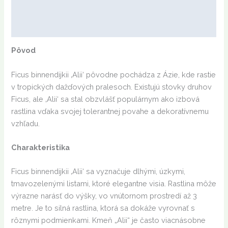
Popis
Ďalšie informácie
Pôvod
Ficus binnendijkii ‚Alii‘ pôvodne pochádza z Ázie, kde rastie
v tropických dažďových pralesoch. Existujú stovky druhov
Ficus, ale ‚Alii‘ sa stal obzvlášť populárnym ako izbová
rastlina vďaka svojej tolerantnej povahe a dekoratívnemu
vzhľadu.
Charakteristika
Ficus binnendijkii ‚Alii‘ sa vyznačuje dlhými, úzkymi,
tmavozelenými listami, ktoré elegantne visia. Rastlina môže
výrazne narásť do výšky, vo vnútornom prostredí až 3
metre. Je to silná rastlina, ktorá sa dokáže vyrovnať s
rôznymi podmienkami. Kmeň „Alii“ je často viacnásobne