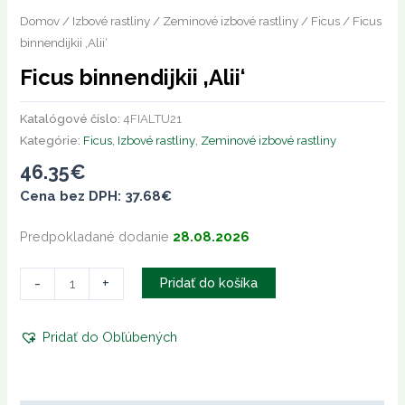
Domov
/
Izbové rastliny
/
Zeminové izbové rastliny
/
Ficus
/ Ficus
binnendijkii ‚Alii‘
Ficus binnendijkii ‚Alii‘
Katalógové číslo:
4FIALTU21
Kategórie:
Ficus
,
Izbové rastliny
,
Zeminové izbové rastliny
46.35
€
Cena bez DPH:
37.68
€
Predpokladané dodanie
28.08.2026
-
+
Pridať do košíka
Pridať do Obľúbených